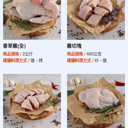
調理食品
常溫商品
香草雞滴雞精
生技產品
香草雞(全)
雞切塊
商品規格 /
2公斤
商品規格 /
400公克
建議料理方式 /
燉、烤
建議料理方式 /
炒、燉