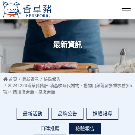
最新資訊
首頁
最新資訊
檢驗報告
20241223香草豬豬肝-哨基呋喃代謝物、動物用藥殘留多重檢驗(65
項)、四環黴素類、氯黴素類
最新活動
品牌公告
媒體報導
口碑推薦
檢驗報告