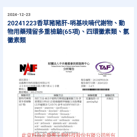
2024-12-23
20241223香草豬豬肝-哨基呋喃代謝物、動
物用藥殘留多重檢驗(65項)、四環黴素類、氯
黴素類