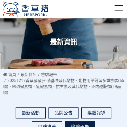
最新資訊
首頁
最新資訊
檢驗報告
20251217香草豬豬肝-哨基呋喃代謝物、動物用藥殘留多重檢驗(65
項)、四環黴素類、氯黴素類、抗生素及其代謝物、β-内醯胺類(19品
項)
最新活動
品牌公告
媒體報導
口碑推薦
檢驗報告