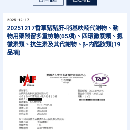
2025-12-17
20251217香草豬豬肝-哨基呋喃代謝物、動
物用藥殘留多重檢驗(65項)、四環黴素類、氯
黴素類、抗生素及其代謝物、β-内醯胺類(19
品項)