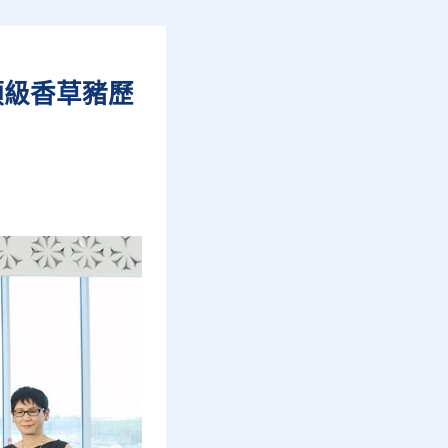
頂級香草豬歷