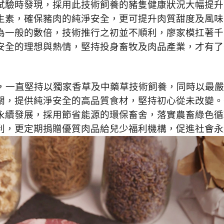
試驗時發現，採用此技術飼養的豬隻健康狀況大幅提升
⽣素，確保豬肉的純淨安全，更可提升肉質甜度及風味
為一般的數倍，技術推行之初並不順利，廖家模扛著千
安全的理想與熱情，堅持投身畜牧及肉品產業，才有了
年，一直堅持以獨家香草及中藥草技術飼養，同時以最
關，提供純淨安全的高品質食材，堅持初心從未改變。
永續發展，採用節省能源的環保畜舍，落實農畜綠色循
利，更定期捐贈優質肉品給兒少福利機構，促進社會永