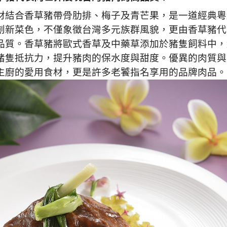
材結合香草豬帶骨肋排、梅子及青芒果，是一道經典粵
創新菜色，不僅象徵台灣多元族群風貌，更由香草豬代
品質。香草豬將歐式香草及中藥草添加於豬隻飼料中，
豬隻抵抗力，提升豬肉的保水度與甜度。優異的肉質與
主廚的愛用食材，更是許多老饕指名享用的品牌肉品。