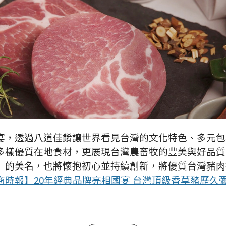
宴，透過八道佳餚讓世界看見台灣的文化特色、多元包
多樣優質在地食材，更展現台灣農畜牧的豐美與好品質
」的美名，也將懷抱初心並持續創新，將優質台灣豬肉
商時報】20年經典品牌亮相國宴 台灣頂級香草豬歷久