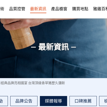
技術
品質控管
最新資訊
產品櫥窗
購買地點
豬雞百
最新資訊
20年經典品牌亮相國宴 台灣頂級香草豬歷久彌新
動
品牌公告
媒體報導
口碑推薦