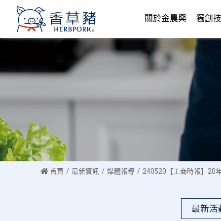
關於金農興
獨創
首頁
最新資訊
媒體報導
240520【工商時報】
最新活