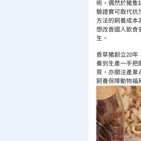
術，偶然於豬隻
驗證實可取代抗
方法的飼養成本
想改善國人飲食
⽣。
香草豬創立20
養到⽣產一手把
質，亦關注產業
飼養保障動物福