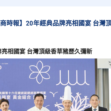
【工商時報】20年經典品牌亮相國宴 台灣
牌亮相國宴 台灣頂級香草豬歷久彌新