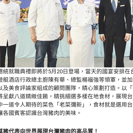
總統就職典禮即將於5月20日登場，當天的國宴安排在
遊艇酒店行政總主廚陳有華、總監楊福強等領軍，並加
以及美食評論家組成的顧問團隊，精心策劃打造。以「
將呈獻八道精緻佳餚，精挑細選多樣在地食材，展現台
中一道令人期待的菜色「老菜彌新」，食材就是選用台
讓各國賓客認識台灣豬肉的美味。
草豬代表向世界展現台灣豬肉的高品質！