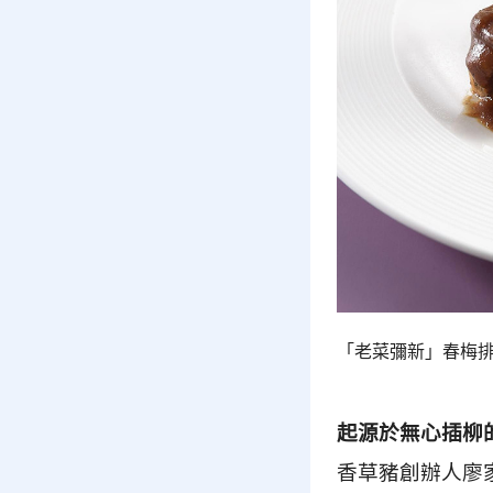
「老菜彌新」春梅排
起源於無心插柳
香草豬創辦人廖