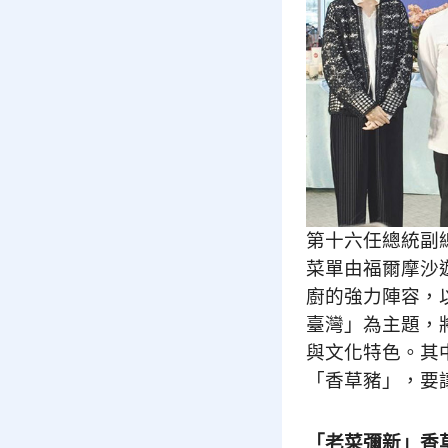
第十六任總統副
菜單由福爾摩沙
廚的強力陣容，
臺灣」為主題，
與文化特色。其
「香草豬」，要
「老菜彌新」香