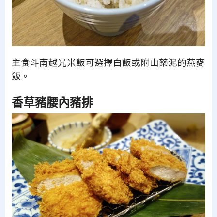
主食斗南越光米飯可選擇白飯或附山藥泥的燕麥
飯。
香草豬腰內豬排