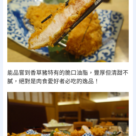
能品嘗到香草豬特有的脆口油脂，豐厚但清甜不
膩，
絕對是肉食愛好者必吃的逸品！