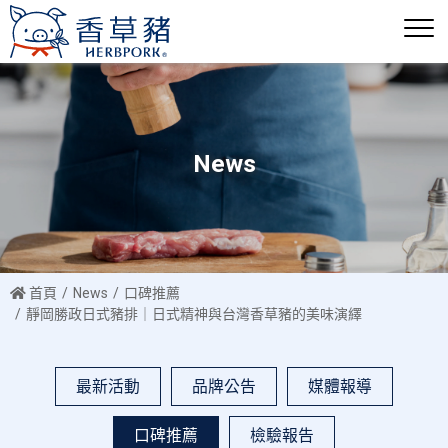
News
首頁
News
口碑推薦
靜岡勝政日式豬排｜日式精神與台灣香草豬的美味演繹
最新活動
品牌公告
媒體報導
口碑推薦
檢驗報告